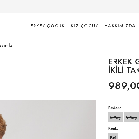
ERKEK ÇOCUK
KIZ ÇOCUK
HAKKIMIZDA
akımlar
ERKEK 
İKİLİ TA
989,0
Beden:
8 Yaş
9 Yaş
Renk:
Bej