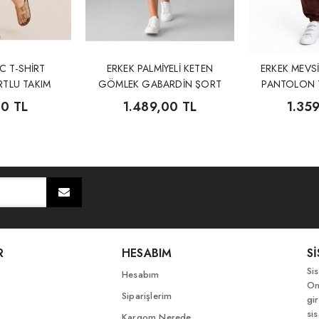
C T-SHİRT
ERKEK PALMİYELİ KETEN
ERKEK MEVS
RTLU TAKIM
GÖMLEK GABARDİN ŞORT
PANTOLON T
TAKIM
00 TL
1.489,00 TL
1.35
R
HESABIM
S
Si
Hesabım
On
Siparişlerim
gir
si
Kargom Nerede