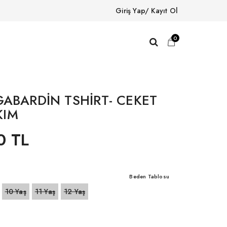
Giriş Yap/ Kayıt Ol
0
GABARDİN TSHİRT- CEKET
KIM
0 TL
Beden Tablosu
10 Yaş
11 Yaş
12 Yaş