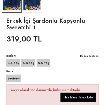
Erkek İçi Şardonlu Kapşonlu
Sweatshirt
319,00 TL
Beden:
Beden Tablosu
3-4 Yaş
4-5 Yaş
5-6 Yaş
Renk:
Lacivert
Geçici olarak stoklarımızda bulunmamaktadır.
Hatırlatma Talebi Ekle