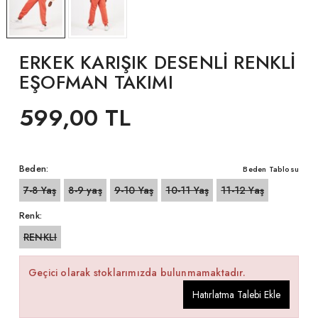
ERKEK KARIŞIK DESENLİ RENKLİ
EŞOFMAN TAKIMI
599,00 TL
Beden:
Beden Tablosu
7-8 Yaş
8-9 yaş
9-10 Yaş
10-11 Yaş
11-12 Yaş
Renk:
RENKLI
Geçici olarak stoklarımızda bulunmamaktadır.
Hatırlatma Talebi Ekle