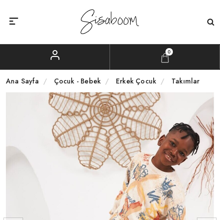
0
Ana Sayfa
Çocuk - Bebek
Erkek Çocuk
Takımlar