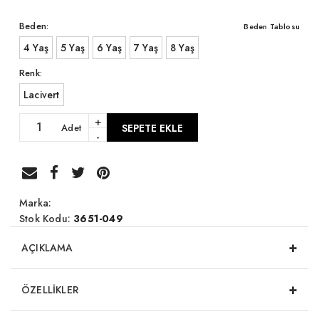
Beden:
Beden Tablosu
4 Yaş
5 Yaş
6 Yaş
7 Yaş
8 Yaş
Renk:
Lacivert
+
Adet
SEPETE EKLE
-
Marka:
Stok Kodu:
3651-049
+
AÇIKLAMA
+
ÖZELLİKLER