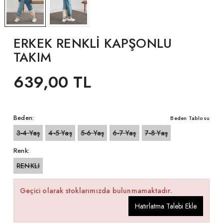
ERKEK RENKLİ KAPŞONLU
TAKIM
639,00 TL
Beden:
Beden Tablosu
3-4 Yaş
4-5 Yaş
5-6 Yaş
6-7 Yaş
7-8 Yaş
Renk:
RENKLI
Geçici olarak stoklarımızda bulunmamaktadır.
Hatırlatma Talebi Ekle