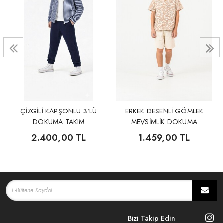
ÇİZGİLİ KAPŞONLU 3'LÜ
ERKEK DESENLİ GÖMLEK
DOKUMA TAKIM
MEVSİMLİK DOKUMA
ŞORTLU TAKIM
2.400,00 TL
1.459,00 TL
Bizi Takip Edin