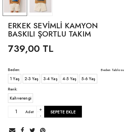
ERKEK SEVİMLİ KAMYON
BASKILI ŞORTLU TAKIM
739,00 TL
Beden:
Beden Tablosu
1 Yaş
2-3 Yaş
3-4 Yaş
4-5 Yaş
5-6 Yaş
Renk:
Kahverengi
+
Adet
SEPETE EKLE
-