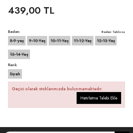
439,00 TL
Beden:
Beden Tablosu
8-9 yaş
9-10 Yaş
10-11 Yaş
11-12 Yaş
12-13 Yaş
13-14 Yaş
Renk:
Siyah
Geçici olarak stoklarımızda bulunmamaktadır.
Hatırlatma Talebi Ekle