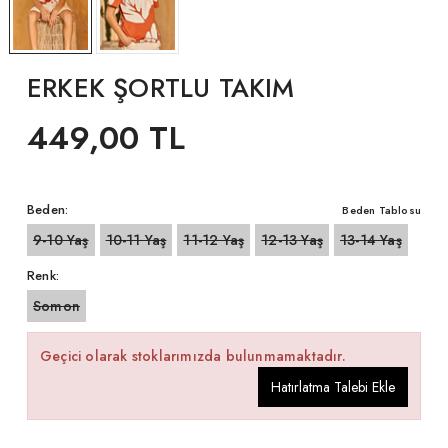
ERKEK ŞORTLU TAKIM
449,00 TL
Beden:
Beden Tablosu
9-10 Yaş
10-11 Yaş
11-12 Yaş
12-13 Yaş
13-14 Yaş
Renk:
Somon
Geçici olarak stoklarımızda bulunmamaktadır.
Hatırlatma Talebi Ekle