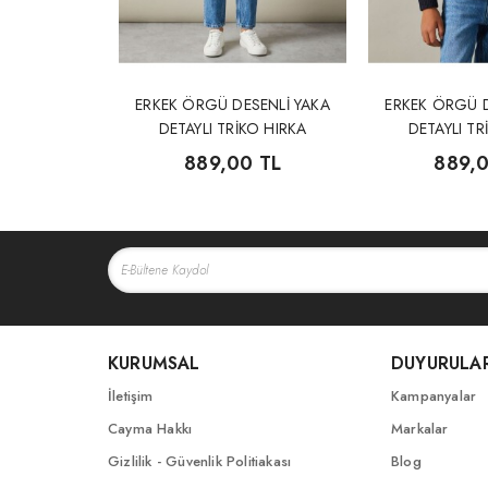
RİKO KAZAK
ERKEK ÖRGÜ DESENLİ YAKA
ERKEK ÖRGÜ D
DETAYLI TRİKO HIRKA
DETAYLI TR
 TL
889,00 TL
889,0
KURUMSAL
DUYURULA
İletişim
Kampanyalar
Cayma Hakkı
Markalar
Gizlilik - Güvenlik Politiakası
Blog