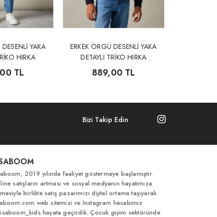
 DESENLİ YAKA
ERKEK ÖRGÜ DESENLİ YAKA
ERKEK KAH
TRİKO HIRKA
DETAYLI TRİKO HIRKA
,00 TL
889,00 TL
54
Bizi Takip Edin
İSABOOM
saboom, 2019 yılında faaliyet göstermeye başlamıştır.
line satışların artması ve sosyal medyanın hayatımıza
mesiyle birlikte satış pazarımızı dijital ortama taşıyarak
saboom.com web sitemizi ve Instagram hesabımız
isaboom_kids hayata geçirdik. Çocuk giyim sektöründe