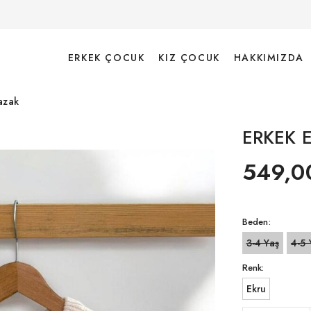
ERKEK ÇOCUK
KIZ ÇOCUK
HAKKIMIZDA
azak
ERKEK 
549,0
Beden:
3-4 Yaş
4-5 
Renk:
Ekru