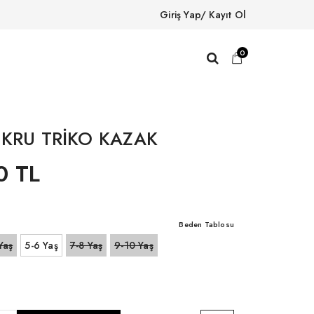
Giriş Yap/ Kayıt Ol
0
EKRU TRİKO KAZAK
0 TL
Beden Tablosu
Yaş
5-6 Yaş
7-8 Yaş
9-10 Yaş