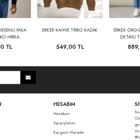
ESENLİ YAKA
ERKEK KAHVE TRİKO KAZAK
ERKEK ÖRGÜ
İKO HIRKA
DETAYLI 
0 TL
549,00 TL
889
R
HESABIM
S
Si
Hesabım
On
Siparişlerim
gir
si
Kargom Nerede
@s