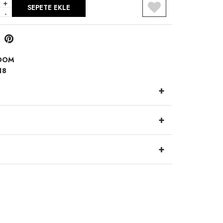
+
SEPETE EKLE
-
OOM
18
+
+
+