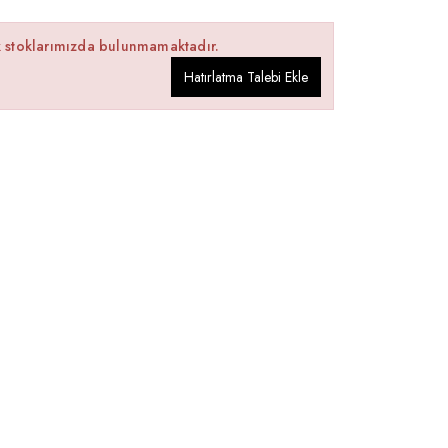
k stoklarımızda bulunmamaktadır.
Hatırlatma Talebi Ekle