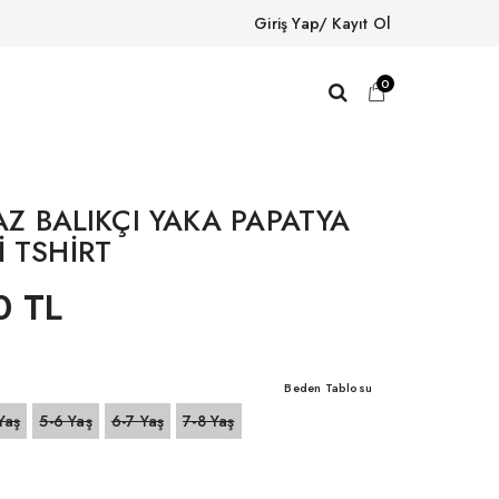
Giriş Yap/ Kayıt Ol
0
AZ BALIKÇI YAKA PAPATYA
İ TSHİRT
0 TL
Beden Tablosu
Yaş
5-6 Yaş
6-7 Yaş
7-8 Yaş