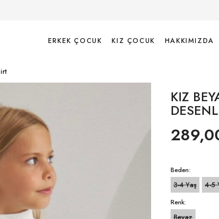
ERKEK ÇOCUK
KIZ ÇOCUK
HAKKIMIZDA
irt
KIZ BEY
DESENL
289,0
Beden:
3-4 Yaş
4-5 
Renk:
Beyaz