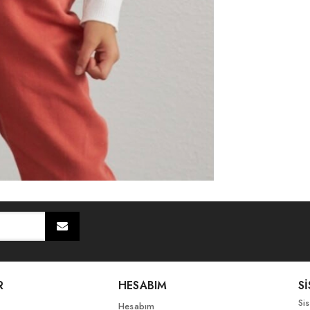
R
HESABIM
S
Si
Hesabım