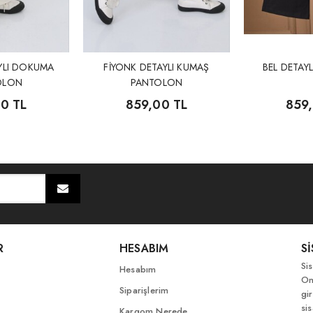
AYLI DOKUMA
FİYONK DETAYLI KUMAŞ
BEL DETAY
OLON
PANTOLON
0 TL
859,00 TL
859
R
HESABIM
S
Si
Hesabım
On
Siparişlerim
gir
si
Kargom Nerede