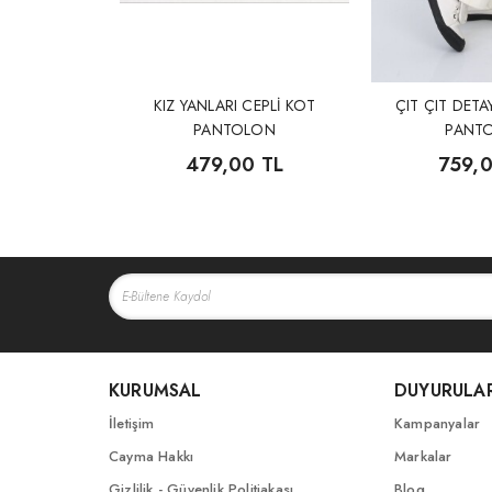
KIZ YANLARI CEPLİ KOT
ÇIT ÇIT DET
PANTOLON
PANT
479,00 TL
759,0
KURUMSAL
DUYURULA
İletişim
Kampanyalar
Cayma Hakkı
Markalar
Gizlilik - Güvenlik Politiakası
Blog