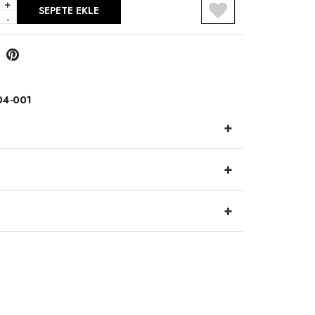
+
SEPETE EKLE
-
04-001
+
+
+