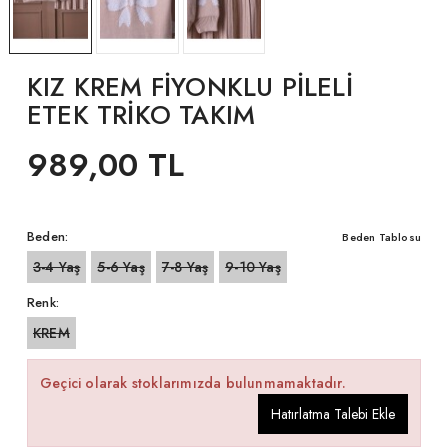
KIZ KREM FİYONKLU PİLELİ
ETEK TRİKO TAKIM
989,00 TL
Beden:
Beden Tablosu
3-4 Yaş
5-6 Yaş
7-8 Yaş
9-10 Yaş
Renk:
KREM
Geçici olarak stoklarımızda bulunmamaktadır.
Hatırlatma Talebi Ekle