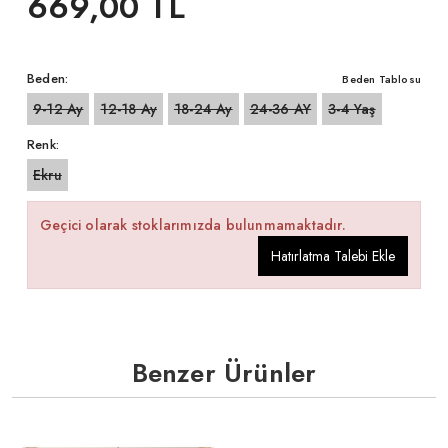
669,00 TL
Beden:
Beden Tablosu
9-12 Ay
12-18 Ay
18-24 Ay
24-36 AY
3-4 Yaş
Renk:
Ekru
Geçici olarak stoklarımızda bulunmamaktadır.
Hatırlatma Talebi Ekle
Benzer Ürünler