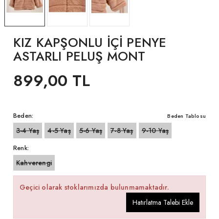
KIZ KAPŞONLU İÇİ PENYE
ASTARLI PELUŞ MONT
899,00 TL
Beden:
Beden Tablosu
3-4 Yaş
4-5 Yaş
5-6 Yaş
7-8 Yaş
9-10 Yaş
Renk:
Kahverengi
Geçici olarak stoklarımızda bulunmamaktadır.
Hatırlatma Talebi Ekle