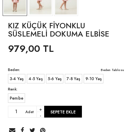
KIZ KÜÇÜK FİYONKLU
SÜSLEMELİ DOKUMA ELBİSE
979,00 TL
Beden:
Beden Tablosu
3-4 Yaş
4-5 Yaş
5-6 Yaş
7-8 Yaş
9-10 Yaş
Renk:
Pembe
+
Adet
SEPETE EKLE
-