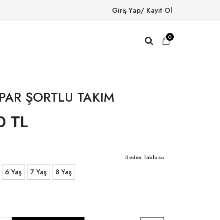
Giriş Yap/ Kayıt Ol
0
OPAR ŞORTLU TAKIM
0 TL
Beden Tablosu
6 Yaş
7 Yaş
8 Yaş