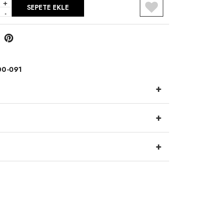
+
SEPETE EKLE
-
00-091
+
+
+