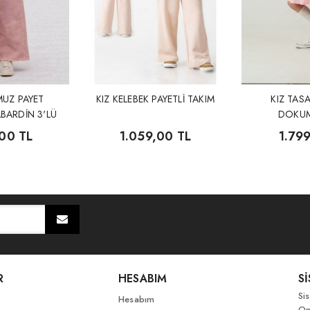
MUZ PAYET
KIZ KELEBEK PAYETLİ TAKIM
KIZ TASA
BARDİN 3'LÜ
DOKUM
IM
,00 TL
1.059,00 TL
1.79
R
HESABIM
S
Si
Hesabım
On