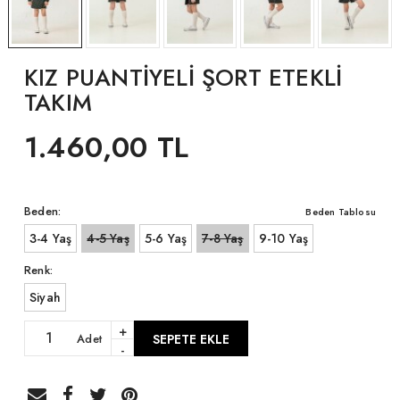
KIZ PUANTİYELİ ŞORT ETEKLİ
TAKIM
1.460,00 TL
Beden:
Beden Tablosu
3-4 Yaş
4-5 Yaş
5-6 Yaş
7-8 Yaş
9-10 Yaş
Renk:
Siyah
+
Adet
SEPETE EKLE
-