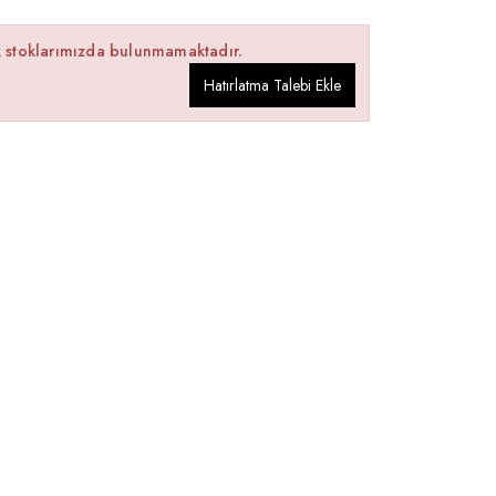
k stoklarımızda bulunmamaktadır.
Hatırlatma Talebi Ekle