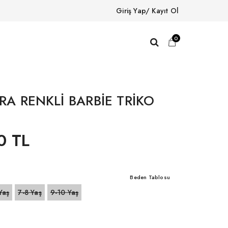
Giriş Yap/ Kayıt Ol
0
RA RENKLİ BARBİE TRİKO
0 TL
Beden Tablosu
Yaş
7-8 Yaş
9-10 Yaş