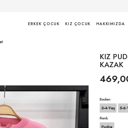
ERKEK ÇOCUK
KIZ ÇOCUK
HAKKIMIZDA
at
KIZ PUD
KAZAK
469,0
Beden:
3-4 Yaş
5-6 
Renk:
Pudra