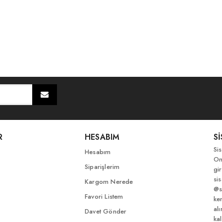
R
HESABIM
S
Si
Hesabım
On
Siparişlerim
gir
si
Kargom Nerede
@s
Favori Listem
ke
al
Davet Gönder
kal