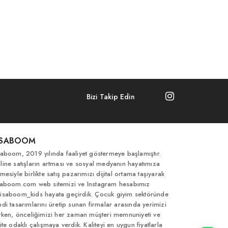
Bizi Takip Edin
İSABOOM
saboom, 2019 yılında faaliyet göstermeye başlamıştır.
line satışların artması ve sosyal medyanın hayatımıza
mesiyle birlikte satış pazarımızı dijital ortama taşıyarak
saboom.com web sitemizi ve Instagram hesabımız
isaboom_kids hayata geçirdik. Çocuk giyim sektöründe
ndi tasarımlarını üretip sunan firmalar arasında yerimizi
ırken, önceliğimizi her zaman müşteri memnuniyeti ve
ite odaklı çalışmaya verdik. Kaliteyi en uygun fiyatlarla