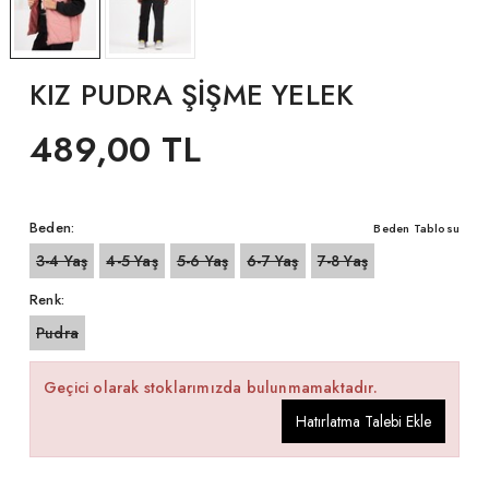
KIZ PUDRA ŞİŞME YELEK
489,00 TL
Beden:
Beden Tablosu
3-4 Yaş
4-5 Yaş
5-6 Yaş
6-7 Yaş
7-8 Yaş
Renk:
Pudra
Geçici olarak stoklarımızda bulunmamaktadır.
Hatırlatma Talebi Ekle