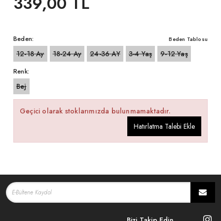
339,00 TL
Beden:
Beden Tablosu
12-18 Ay
18-24 Ay
24-36 AY
3-4 Yaş
9-12 Yaş
Renk:
Bej
Geçici olarak stoklarımızda bulunmamaktadır.
Hatırlatma Talebi Ekle
Bizi Takip Edin