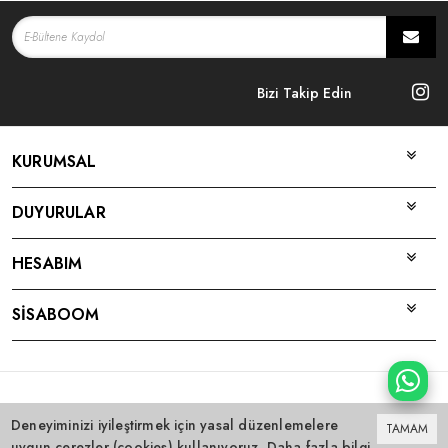
Bizi Takip Edin
KURUMSAL
DUYURULAR
HESABIM
SİSABOOM
Bu site
Vikaon E-Ticaret sistemleri
ile hazırlanmıştır.
Deneyiminizi iyileştirmek için yasal düzenlemelere
TAMAM
uygun çerezler (cookies) kullanıyoruz. Daha fazla bilgi