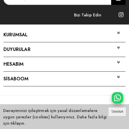
Bizi Takip Edin
KURUMSAL
DUYURULAR
HESABIM
SİSABOOM
Bu site
Vikaon E-Ticaret sistemleri
ile hazırlanmıştır.
Deneyiminizi iyileştirmek için yasal düzenlemelere
TAMAM
uygun çerezler (cookies) kullanıyoruz. Daha fazla bilgi
için
tıklayın
.
0