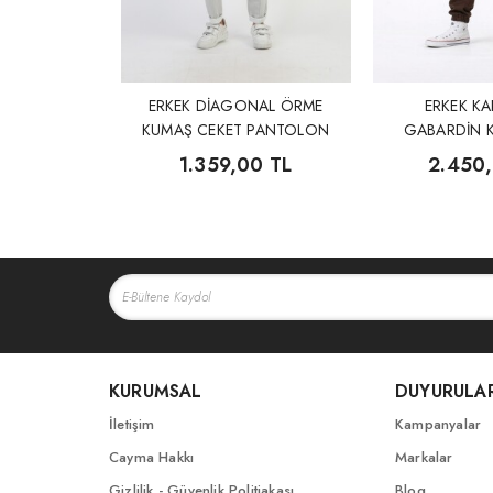
ERKEK DİAGONAL ÖRME
ERKEK K
KUMAŞ CEKET PANTOLON
GABARDİN K
2.Lİ TAKIM
TAK
1.359,00 TL
2.450
KURUMSAL
DUYURULA
İletişim
Kampanyalar
Cayma Hakkı
Markalar
Gizlilik - Güvenlik Politiakası
Blog