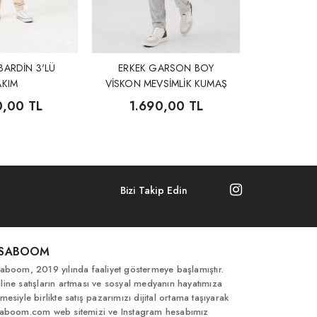
BARDİN 3'LÜ
ERKEK GARSON BOY
AKIM
VİSKON MEVSİMLİK KUMAŞ
3'LÜ TAKIM
0,00 TL
1.690,00 TL
Bizi Takip Edin
İSABOOM
saboom, 2019 yılında faaliyet göstermeye başlamıştır.
line satışların artması ve sosyal medyanın hayatımıza
mesiyle birlikte satış pazarımızı dijital ortama taşıyarak
saboom.com web sitemizi ve Instagram hesabımız