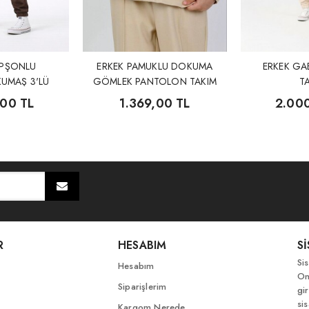
APŞONLU
ERKEK PAMUKLU DOKUMA
ERKEK GA
UMAŞ 3'LÜ
GÖMLEK PANTOLON TAKIM
T
IM
,00 TL
1.369,00 TL
2.00
R
HESABIM
S
Si
Hesabım
On
Siparişlerim
gir
si
Kargom Nerede