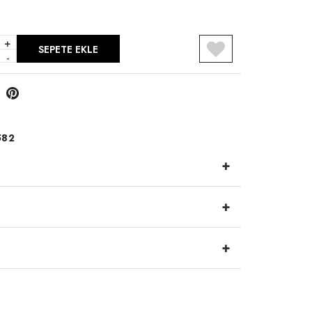
+
SEPETE EKLE
-
582
+
+
+