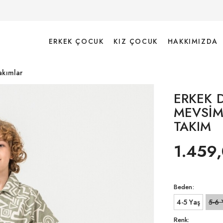
ERKEK ÇOCUK
KIZ ÇOCUK
HAKKIMIZDA
akımlar
ERKEK 
MEVSİM
TAKIM
1.459,
Beden:
4-5 Yaş
5-6 
Renk: