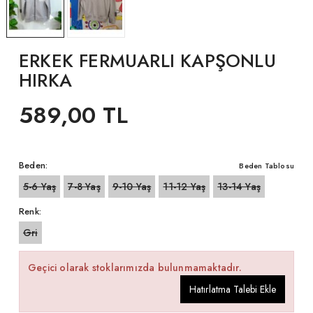
ERKEK FERMUARLI KAPŞONLU
HIRKA
589,00 TL
Beden:
Beden Tablosu
5-6 Yaş
7-8 Yaş
9-10 Yaş
11-12 Yaş
13-14 Yaş
Renk:
Gri
Geçici olarak stoklarımızda bulunmamaktadır.
Hatırlatma Talebi Ekle