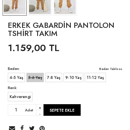
ERKEK GABARDİN PANTOLON
TSHİRT TAKIM
1.159,00 TL
Beden:
Beden Tablosu
4-5 Yaş
5-6 Yaş
7-8 Yaş
9-10 Yaş
11-12 Yaş
Renk:
Kahverengi
+
Adet
SEPETE EKLE
-