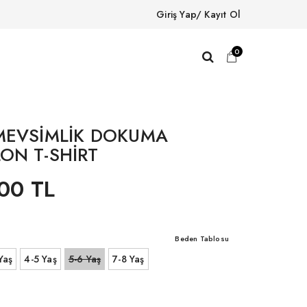
Giriş Yap/ Kayıt Ol
0
MEVSİMLİK DOKUMA
ON T-SHİRT
00 TL
Beden Tablosu
Yaş
4-5 Yaş
5-6 Yaş
7-8 Yaş