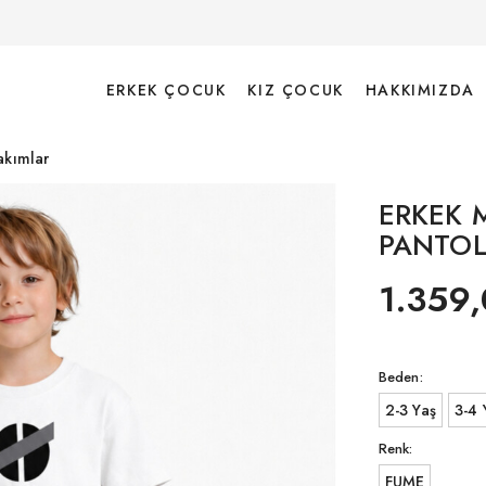
ERKEK ÇOCUK
KIZ ÇOCUK
HAKKIMIZDA
akımlar
ERKEK 
PANTOL
1.359,
Beden:
2-3 Yaş
3-4 
Renk:
FUME