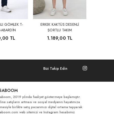
ŞLI GÖMLEK T-
ERKEK KAKTÜS DESENLİ
GABARDİN
ŞORTLU TAKIM
 3'LÜ TAKIM
0,00 TL
1.189,00 TL
Bizi Takip Edin
İSABOOM
saboom, 2019 yılında faaliyet göstermeye başlamıştır.
line satışların artması ve sosyal medyanın hayatımıza
mesiyle birlikte satış pazarımızı dijital ortama taşıyarak
saboom.com web sitemizi ve Instagram hesabımız