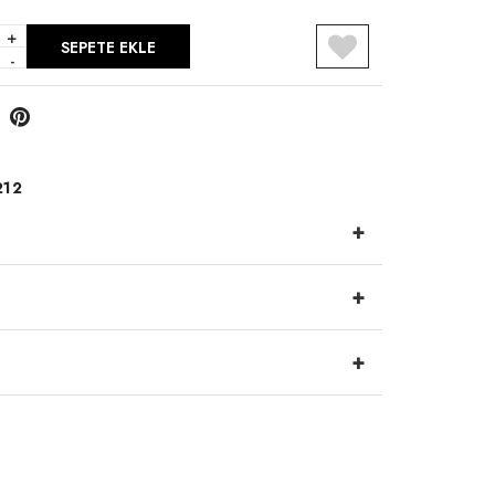
+
SEPETE EKLE
-
212
+
+
+