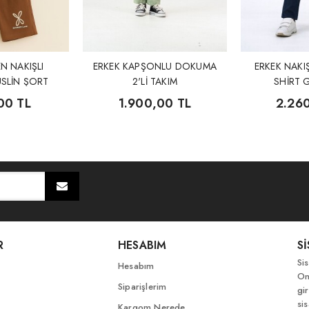
N NAKIŞLI
ERKEK KAPŞONLU DOKUMA
ERKEK NAKI
SLİN ŞORT
2'Lİ TAKIM
SHİRT 
IM
PANTOLON
00 TL
1.900,00 TL
2.26
R
HESABIM
S
Si
Hesabım
On
Siparişlerim
gir
si
Kargom Nerede