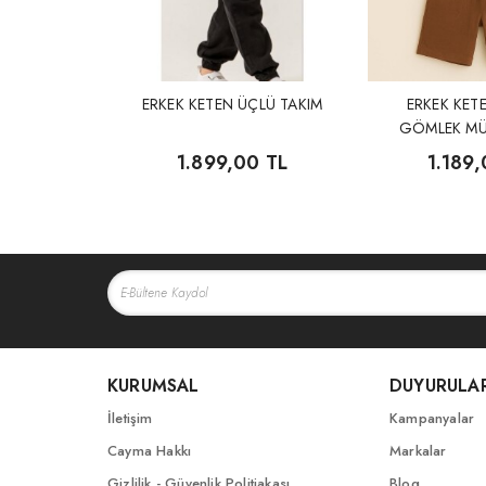
ERKEK KETEN ÜÇLÜ TAKIM
ERKEK KETE
GÖMLEK MÜ
TAK
1.899,00 TL
1.189,
KURUMSAL
DUYURULA
İletişim
Kampanyalar
Cayma Hakkı
Markalar
Gizlilik - Güvenlik Politiakası
Blog