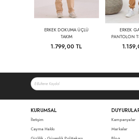
ERKEK DOKUMA ÜÇLÜ
ERKEK G
TAKIM
PANTOLON TS
1.799,00 TL
1.159,
KURUMSAL
DUYURULA
İletişim
Kampanyalar
Cayma Hakkı
Markalar
Gizlilik - Güvenlik Politiakası
Blog