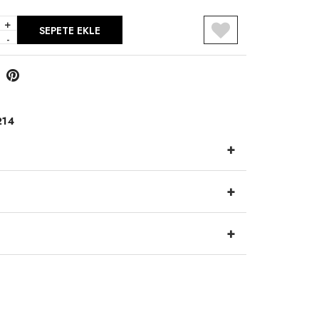
+
SEPETE EKLE
-
R
214
+
+
+