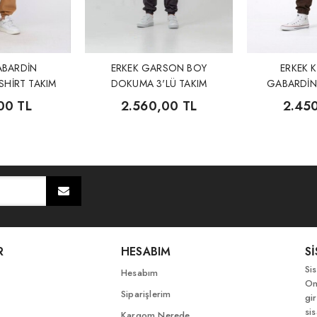
ABARDİN
ERKEK GARSON BOY
ERKEK 
HİRT TAKIM
DOKUMA 3'LÜ TAKIM
GABARDİN
T
00 TL
2.560,00 TL
2.45
R
HESABIM
S
Si
Hesabım
On
Siparişlerim
gir
si
Kargom Nerede