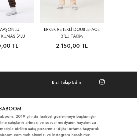
KAPŞONLU
ERKEK PETEKLİ DOUBLEFACE
 KUMAŞ 3'LÜ
3'LÜ TAKIM
AKIM
0,00 TL
2.150,00 TL
Bizi Takip Edin
İSABOOM
saboom, 2019 yılında faaliyet göstermeye başlamıştır.
line satışların artması ve sosyal medyanın hayatımıza
mesiyle birlikte satış pazarımızı dijital ortama taşıyarak
saboom.com web sitemizi ve Instagram hesabımız