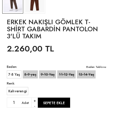
ERKEK NAKIŞLI GÖMLEK T-
SHİRT GABARDİN PANTOLON
3'LÜ TAKIM
2.260,00 TL
Beden:
Beden Tablosu
7-8 Yaş
8-9 yaş
9-10 Yaş
11-12 Yaş
13-14 Yaş
Renk:
Kahverengi
+
Adet
SEPETE EKLE
-