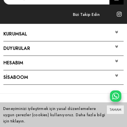
Bizi Takip Edin
KURUMSAL
DUYURULAR
HESABIM
SİSABOOM
Bu site
Vikaon E-Ticaret sistemleri
ile hazırlanmıştır.
Deneyiminizi iyileştirmek için yasal düzenlemelere
TAMAM
uygun çerezler (cookies) kullanıyoruz. Daha fazla bilgi
için
tıklayın
.
0