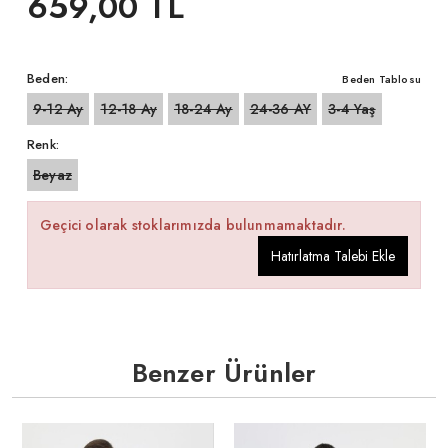
659,00 TL
Beden:
Beden Tablosu
9-12 Ay
12-18 Ay
18-24 Ay
24-36 AY
3-4 Yaş
Renk:
Beyaz
Geçici olarak stoklarımızda bulunmamaktadır.
Hatırlatma Talebi Ekle
Benzer Ürünler