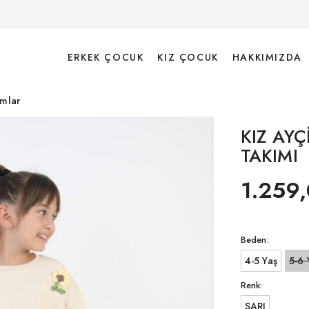
ERKEK ÇOCUK
KIZ ÇOCUK
HAKKIMIZDA
ımlar
KIZ AY
TAKIMI
1.259,
Beden:
4-5 Yaş
5-6 
Renk:
SARI