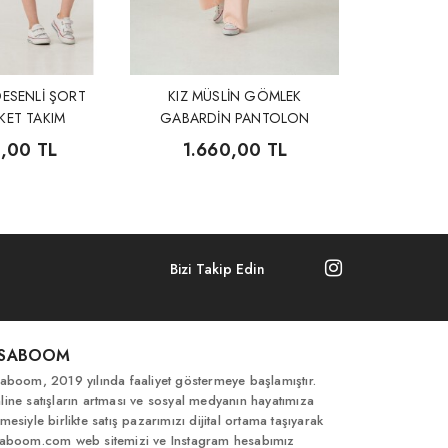
DESENLİ ŞORT
KIZ MÜSLİN GÖMLEK
KET TAKIM
GABARDİN PANTOLON
TAKIM
0,00 TL
1.660,00 TL
Bizi Takip Edin
İSABOOM
saboom, 2019 yılında faaliyet göstermeye başlamıştır.
line satışların artması ve sosyal medyanın hayatımıza
mesiyle birlikte satış pazarımızı dijital ortama taşıyarak
saboom.com web sitemizi ve Instagram hesabımız