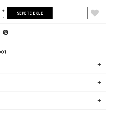
+
SEPETE EKLE
-
R
001
+
+
+