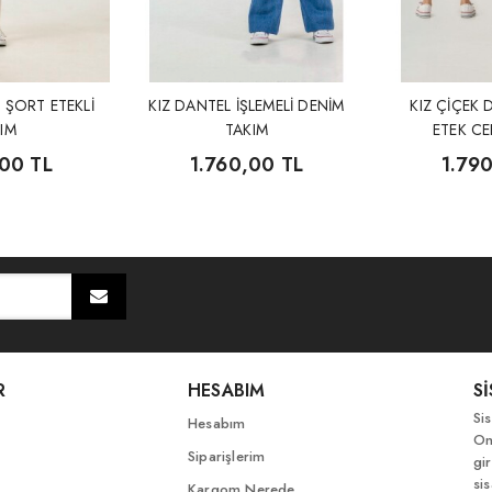
İ ŞORT ETEKLİ
KIZ DANTEL İŞLEMELİ DENİM
KIZ ÇİÇEK 
IM
TAKIM
ETEK CE
,00 TL
1.760,00 TL
1.79
R
HESABIM
S
Si
Hesabım
On
Siparişlerim
gir
si
Kargom Nerede