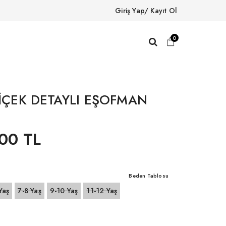
Giriş Yap/ Kayıt Ol
0
ÇİÇEK DETAYLI EŞOFMAN
00 TL
Beden Tablosu
Yaş
7-8 Yaş
9-10 Yaş
11-12 Yaş