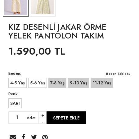
KIZ DESENLİ JAKAR ÖRME
YELEK PANTOLON TAKIM
1.590,00 TL
Beden:
Beden Tablosu
4-5 Yaş
5-6 Yaş
7-8 Yaş
9-10 Yaş
11-12 Yaş
Renk:
SARI
+
Adet
SEPETE EKLE
-