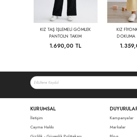
KIZ TAŞ İŞLEMELİ GÖMLEK
KIZ FİYON
PANTOLN TAKIM
DOKUMA 
PANTOLO
1.690,00 TL
1.359,
KURUMSAL
DUYURULA
İletişim
Kampanyalar
Cayma Hakkı
Markalar
Gizlilik - Güvenlik Politiakası
Blog