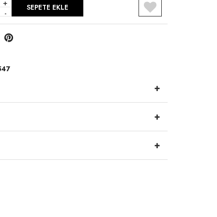
+
SEPETE EKLE
-
R
547
+
+
+