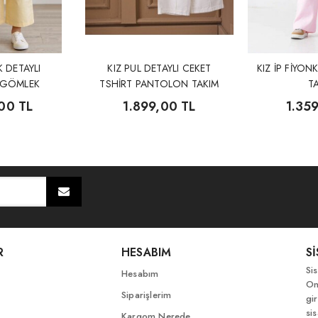
K DETAYLI
KIZ PUL DETAYLI CEKET
KIZ İP FİYON
GÖMLEK
TSHİRT PANTOLON TAKIM
T
N TAKIM
00 TL
1.899,00 TL
1.35
R
HESABIM
S
Si
Hesabım
On
Siparişlerim
gir
si
Kargom Nerede