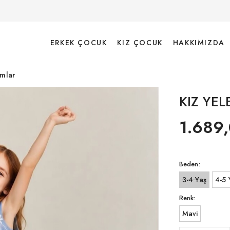
ERKEK ÇOCUK
KIZ ÇOCUK
HAKKIMIZDA
ımlar
KIZ YE
1.689,
Beden:
3-4 Yaş
4-5 
Renk:
Mavi