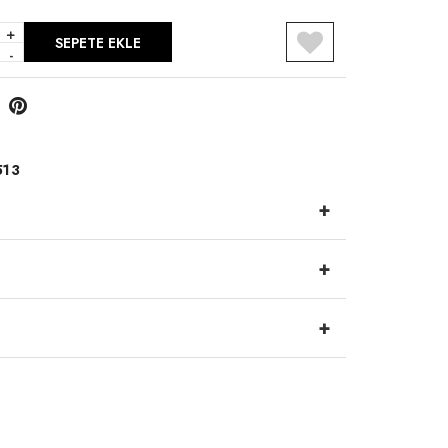
+
SEPETE EKLE
-
R
513
+
+
+