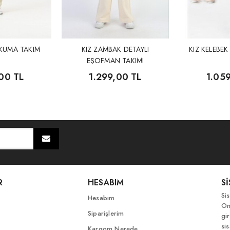
OKUMA TAKIM
KIZ ZAMBAK DETAYLI
KIZ KELEBEK
EŞOFMAN TAKIMI
00 TL
1.299,00 TL
1.05
R
HESABIM
S
Si
Hesabım
On
Siparişlerim
gir
si
Kargom Nerede