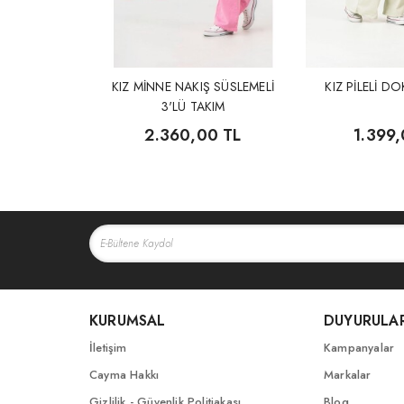
KIZ MİNNE NAKIŞ SÜSLEMELİ
KIZ PİLELİ D
3'LÜ TAKIM
2.360,00 TL
1.399,
KURUMSAL
DUYURULA
İletişim
Kampanyalar
Cayma Hakkı
Markalar
Gizlilik - Güvenlik Politiakası
Blog