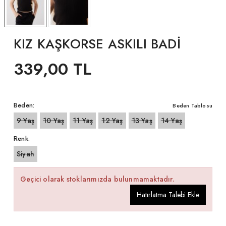
KIZ KAŞKORSE ASKILI BADİ
339,00 TL
Beden:
Beden Tablosu
9 Yaş
10 Yaş
11 Yaş
12 Yaş
13 Yaş
14 Yaş
Renk:
Siyah
Geçici olarak stoklarımızda bulunmamaktadır.
Hatırlatma Talebi Ekle