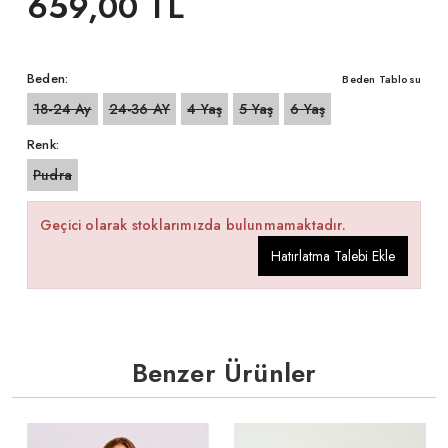
659,00 TL
Beden:
Beden Tablosu
18-24 Ay
24-36 AY
4 Yaş
5 Yaş
6 Yaş
Renk:
Pudra
Geçici olarak stoklarımızda bulunmamaktadır.
Hatırlatma Talebi Ekle
Benzer Ürünler