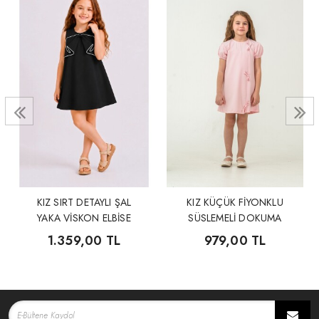
KIZ SIRT DETAYLI ŞAL
KIZ KÜÇÜK FİYONKLU
YAKA VİSKON ELBİSE
SÜSLEMELİ DOKUMA
ELBİSE
1.359,00 TL
979,00 TL