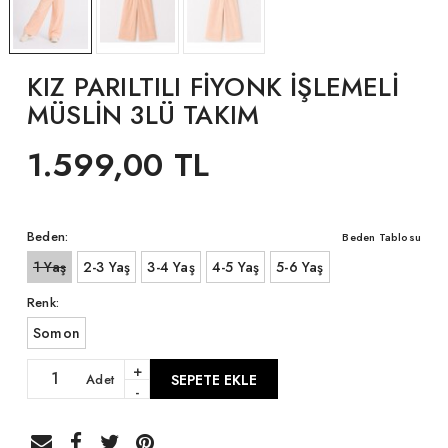
KIZ PARILTILI FİYONK İŞLEMELİ
MÜSLİN 3LÜ TAKIM
1.599,00 TL
Beden:
Beden Tablosu
1 Yaş
2-3 Yaş
3-4 Yaş
4-5 Yaş
5-6 Yaş
Renk:
Somon
+
Adet
SEPETE EKLE
-