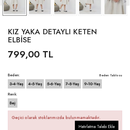
KIZ YAKA DETAYLI KETEN
ELBİSE
799,00 TL
Beden:
Beden Tablosu
3-4 Yaş
4-5 Yaş
5-6 Yaş
7-8 Yaş
9-10 Yaş
Renk:
Bej
Geçici olarak stoklarımızda bulunmamaktadır.
Hatırlatma Talebi Ekle