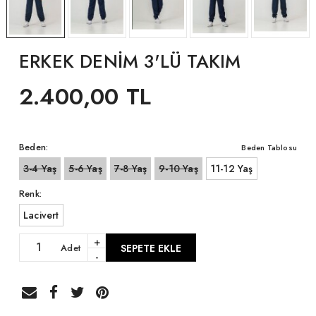
ERKEK DENİM 3'LÜ TAKIM
2.400,00 TL
Beden:
Beden Tablosu
3-4 Yaş
5-6 Yaş
7-8 Yaş
9-10 Yaş
11-12 Yaş
Renk:
Lacivert
+
Adet
SEPETE EKLE
-