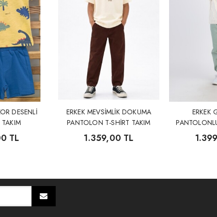
OR DESENLİ
ERKEK MEVSİMLİK DOKUMA
ERKEK 
 TAKIM
PANTOLON T-SHİRT TAKIM
PANTOLONLU
T
00 TL
1.359,00 TL
1.39