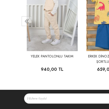
LU TAKIM
 TL
YELEK PANTOLONLU TAKIM
ERKEK DİNOZ
ŞORTLU
940,00 TL
659,