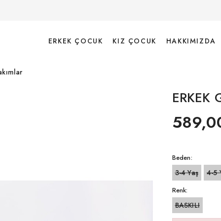
ERKEK ÇOCUK
KIZ ÇOCUK
HAKKIMIZDA
akımlar
ERKEK 
589,0
Beden:
3-4 Yaş
4-5 
Renk:
BASKILI