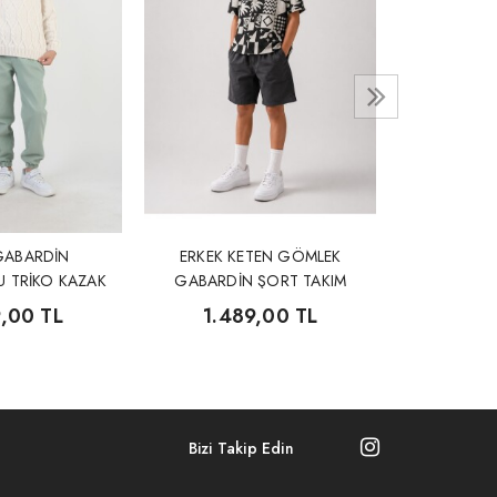
ERKEK 
PANTOLO
2.0
GABARDİN
ERKEK KETEN GÖMLEK
 TRİKO KAZAK
GABARDİN ŞORT TAKIM
AKIM
9,00 TL
1.489,00 TL
Bizi Takip Edin