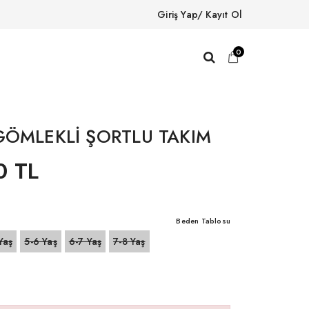
Giriş Yap/ Kayıt Ol
0
GÖMLEKLİ ŞORTLU TAKIM
0 TL
Beden Tablosu
Yaş
5-6 Yaş
6-7 Yaş
7-8 Yaş