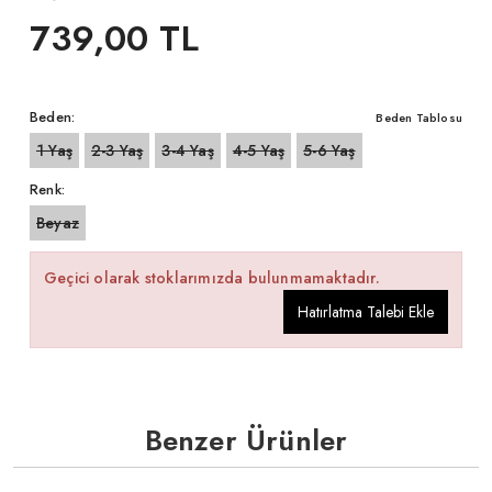
739,00 TL
Beden:
Beden Tablosu
1 Yaş
2-3 Yaş
3-4 Yaş
4-5 Yaş
5-6 Yaş
Renk:
Beyaz
Geçici olarak stoklarımızda bulunmamaktadır.
Hatırlatma Talebi Ekle
Benzer Ürünler