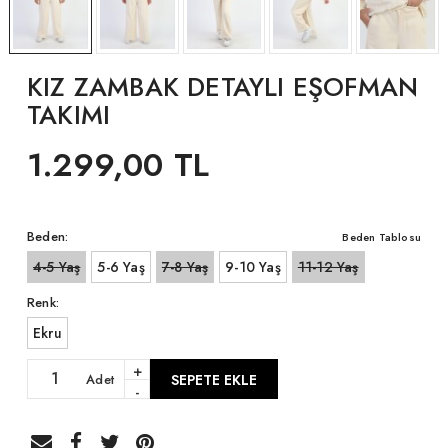
KIZ ZAMBAK DETAYLI EŞOFMAN
TAKIMI
1.299,00 TL
Beden:
Beden Tablosu
4-5 Yaş
5-6 Yaş
7-8 Yaş
9-10 Yaş
11-12 Yaş
Renk:
Ekru
+
Adet
SEPETE EKLE
-